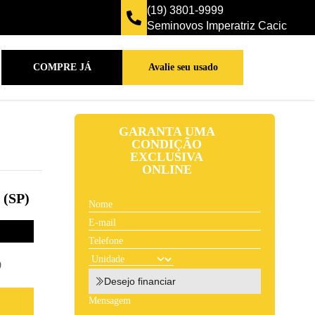
(19) 3801-9999
Seminovos Imperatriz Cacic
COMPRE JÁ
Avalie seu usado
GARANTA UMA
CONDIÇÃO
EXCLUSIVA
ONLINE
(SP)
9
Desejo financiar