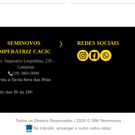
SEMINOVOS
SEMINOVOS CAMPINAS
REDES SOCIAIS
S
MPERATRIZ CACIC
Av Papa Paulo VI, 1020 - Jd do
E
Trevo - Campinas
v. Imperatriz Leopoldina, 259 -
(19) 3801-9999
Campinas
Segunda a Sexta-feira das
8h às
Segu
(19) 3801-9999
18h
18h
da a Sexta-feira das
8hàs
Sába
Sábado das
9h às 16h
16h
do das
9h às 18h
Todos os Direitos Reservados |
2026
©
SIM Seminovos
No trânsito, enxergar o outro salva vidas.