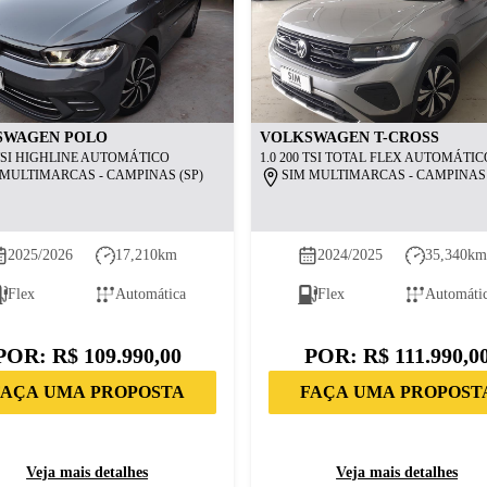
SWAGEN
POLO
VOLKSWAGEN
T-CROSS
 TSI HIGHLINE AUTOMÁTICO
1.0 200 TSI TOTAL FLEX AUTOMÁTIC
 MULTIMARCAS - CAMPINAS (SP)
SIM MULTIMARCAS - CAMPINAS 
2025/2026
17,210
km
2024/2025
35,340
k
Flex
Automática
Flex
Automáti
POR:
R$ 109.990,00
POR:
R$ 111.990,0
FAÇA UMA PROPOSTA
FAÇA UMA PROPOST
Veja mais detalhes
Veja mais detalhes