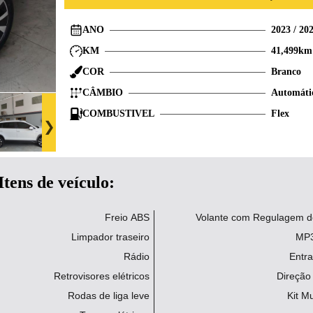
ANO
2023
/
20
KM
41,499
km
COR
Branco
CÂMBIO
Automáti
COMBUSTIVEL
Flex
Itens de veículo:
Freio ABS
Volante com Regulagem de
Limpador traseiro
MP3
Rádio
Entr
Retrovisores elétricos
Direção 
Rodas de liga leve
Kit Mu