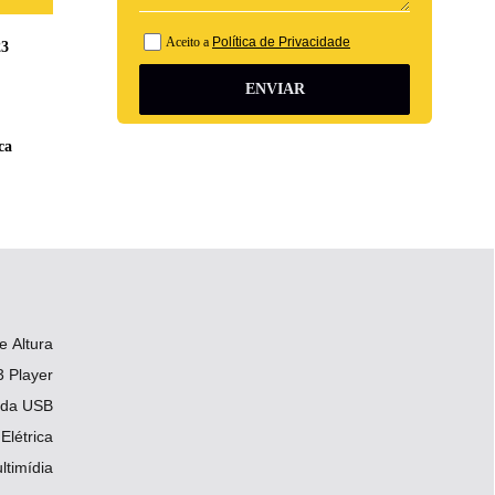
Aceito a
Política de Privacidade
23
ENVIAR
ca
 Altura
 Player
ada USB
Elétrica
ltimídia