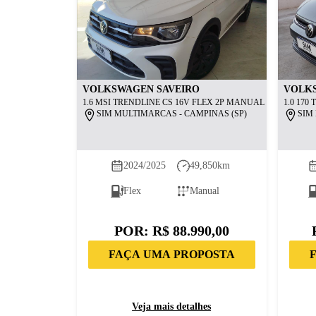
VOLKSWAGEN
SAVEIRO
VOLK
1.6 MSI TRENDLINE CS 16V FLEX 2P MANUAL
1.0 170
SIM MULTIMARCAS - CAMPINAS (SP)
SIM
2024/2025
49,850
km
Flex
Manual
POR:
R$ 88.990,00
FAÇA UMA PROPOSTA
Veja mais detalhes