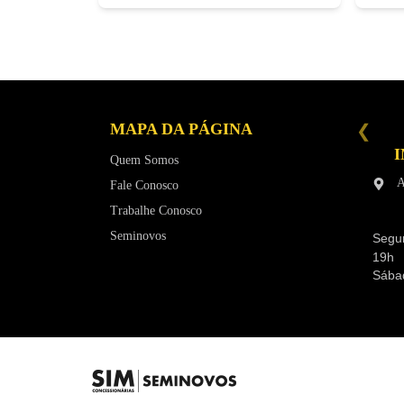
MAPA DA PÁGINA
SEMINOVOS SUMARÉ
I
R. Fioravante Mancino, 1050 -
Quem Somos
Chácara Monte Alegre - Sumaré
A
Fale Conosco
(19) 3801-9999
Trabalhe Conosco
Segunda a Sexta-feira das 9h às
18h
Seminovos
Segun
Sábados e Feriados das 9h às 16h
19h
Sába