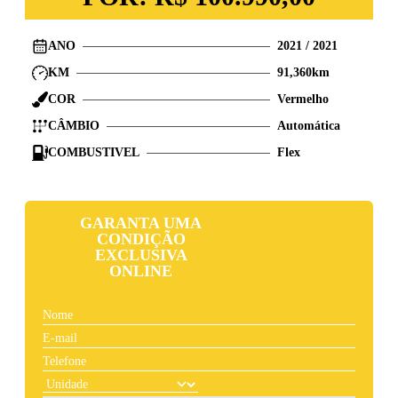
ANO
2021
/
2021
KM
91,360
km
COR
Vermelho
CÂMBIO
Automática
COMBUSTIVEL
Flex
GARANTA UMA
CONDIÇÃO
EXCLUSIVA
ONLINE