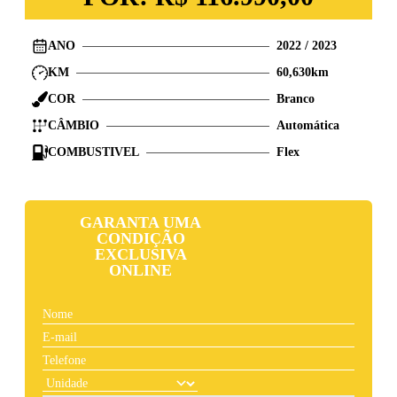
ANO
2022
/
2023
KM
60,630
km
COR
Branco
CÂMBIO
Automática
COMBUSTIVEL
Flex
GARANTA UMA
CONDIÇÃO
EXCLUSIVA
ONLINE