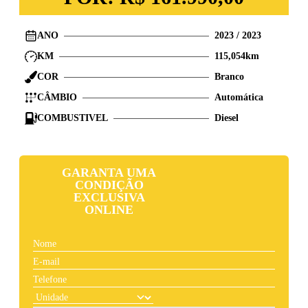
ANO
2023
/
2023
KM
115,054
km
COR
Branco
CÂMBIO
Automática
COMBUSTIVEL
Diesel
GARANTA UMA
CONDIÇÃO
EXCLUSIVA
ONLINE