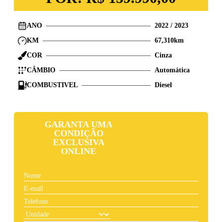
ANO
2022
/
2023
KM
67,310
km
COR
Cinza
CÂMBIO
Automática
COMBUSTIVEL
Diesel
GARANTA UMA
CONDIÇÃO
EXCLUSIVA
ONLINE