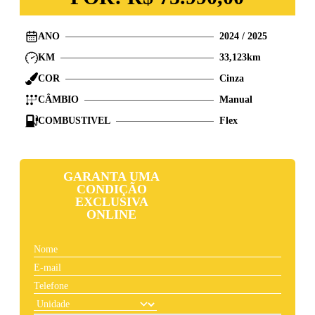
ANO
2024
/
2025
KM
33,123
km
COR
Cinza
CÂMBIO
Manual
COMBUSTIVEL
Flex
GARANTA UMA
CONDIÇÃO
EXCLUSIVA
ONLINE