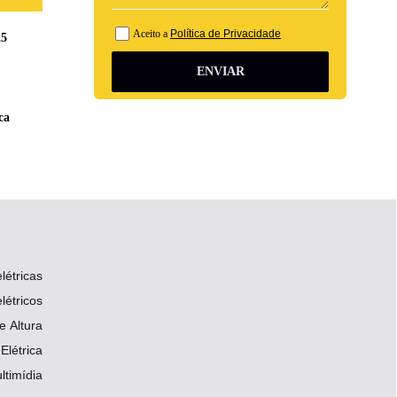
Aceito a
Política de Privacidade
25
ENVIAR
ca
létricas
létricos
 Altura
Elétrica
ltimídia