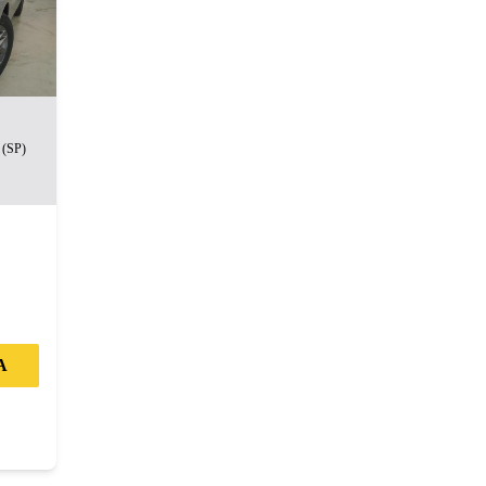
(SP)
m
A