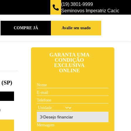
(19) 3801-9999
Seminovos Imperatriz Cacic
COMPRE JÁ
Avalie seu usado
GARANTA UMA
CONDIÇÃO
EXCLUSIVA
ONLINE
(SP)
9
Desejo financiar