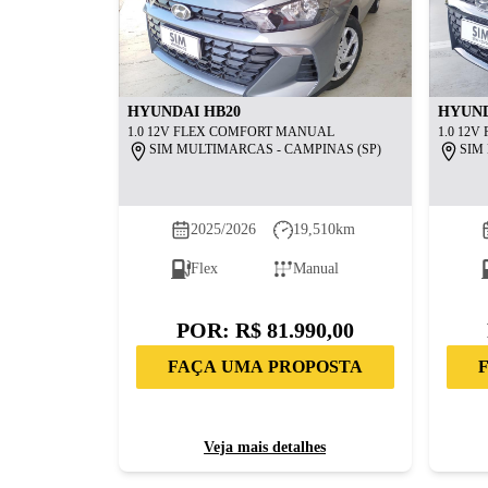
HYUNDAI
HB20
HYUN
1.0 12V FLEX COMFORT MANUAL
1.0 12
SIM MULTIMARCAS - CAMPINAS (SP)
SIM
2025/2026
19,510
km
Flex
Manual
POR:
R$ 81.990,00
FAÇA UMA PROPOSTA
Veja mais detalhes