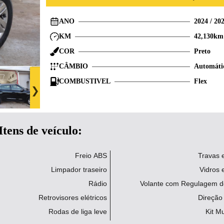
ANO
2024
/
20
KM
42,130
km
COR
Preto
CÂMBIO
Automáti
COMBUSTIVEL
Flex
Itens de veículo:
Freio ABS
Travas e
Limpador traseiro
Vidros e
Rádio
Volante com Regulagem de
Retrovisores elétricos
Direção 
Rodas de liga leve
Kit Mu