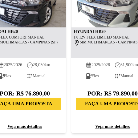
DAI
HB20
HYUNDAI
HB20
V FLEX COMFORT MANUAL
1.0 12V FLEX LIMITED MANUAL
 MULTIMARCAS - CAMPINAS (SP)
SIM MULTIMARCAS - CAMPINAS 
2025/2026
28,030
km
2025/2026
31,900
k
Flex
Manual
Flex
Manual
POR:
R$ 76.890,00
POR:
R$ 79.890,00
FAÇA UMA PROPOSTA
FAÇA UMA PROPOST
Veja mais detalhes
Veja mais detalhes