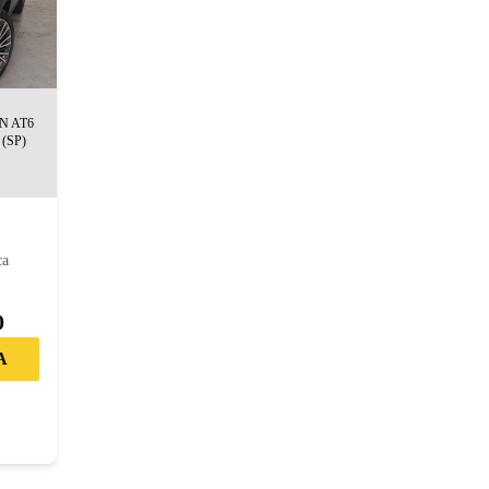
N AT6
(SP)
m
ca
0
A