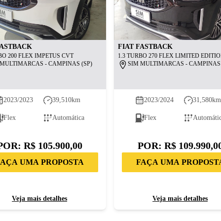
ASTBACK
FIAT
FASTBACK
BO 200 FLEX IMPETUS CVT
1.3 TURBO 270 FLEX LIMITED EDITIO
 MULTIMARCAS - CAMPINAS (SP)
SIM MULTIMARCAS - CAMPINAS 
2023/2023
39,510
km
2023/2024
31,580
k
Flex
Automática
Flex
Automáti
POR:
R$ 105.900,00
POR:
R$ 109.990,0
FAÇA UMA PROPOSTA
FAÇA UMA PROPOST
Veja mais detalhes
Veja mais detalhes