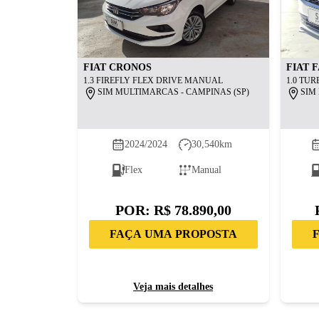
FIAT
CRONOS
FIAT
F
1.3 FIREFLY FLEX DRIVE MANUAL
1.0 TUR
SIM MULTIMARCAS - CAMPINAS (SP)
SIM
2024/2024
30,540
km
Flex
Manual
POR:
R$ 78.890,00
FAÇA UMA PROPOSTA
Veja mais detalhes