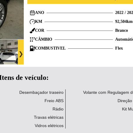
ANO
2022
/
20
KM
92,504
km
COR
Branco
CÂMBIO
Automáti
COMBUSTIVEL
Flex
Itens de veículo:
Desembaçador traseiro
Volante com Regulagem de
Freio ABS
Direção 
Rádio
Kit Mu
Travas elétricas
Vidros elétricos