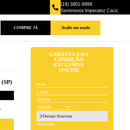
(19) 3801-9999
Seminovos Imperatriz Cacic
COMPRE JÁ
Avalie seu usado
GARANTA UMA
CONDIÇÃO
EXCLUSIVA
ONLINE
(SP)
9
Desejo financiar