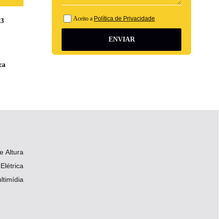
Aceito a
Política de Privacidade
23
ENVIAR
ca
 Altura
Elétrica
ltimídia