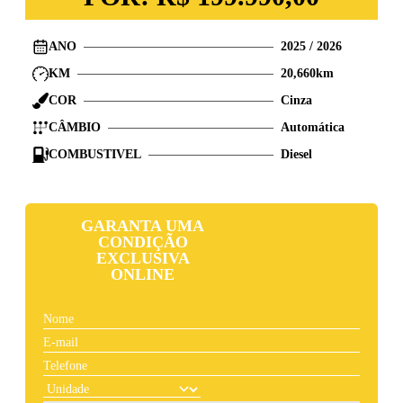
ANO
2025
/
2026
KM
20,660
km
COR
Cinza
CÂMBIO
Automática
COMBUSTIVEL
Diesel
GARANTA UMA
CONDIÇÃO
EXCLUSIVA
ONLINE