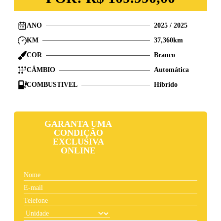
ANO
2025
/
2025
KM
37,360
km
COR
Branco
CÂMBIO
Automática
COMBUSTIVEL
Hibrido
GARANTA UMA
CONDIÇÃO
EXCLUSIVA
ONLINE