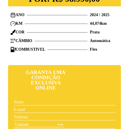
ANO
2024
/
2025
KM
44,074
km
COR
Prata
CÂMBIO
Automática
COMBUSTIVEL
Flex
GARANTA UMA
CONDIÇÃO
EXCLUSIVA
ONLINE