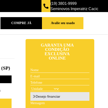
(19) 3801-9999
Seminovos Imperatriz Cacic
COMPRE JÁ
Avalie seu usado
GARANTA UMA
CONDIÇÃO
EXCLUSIVA
ONLINE
(SP)
9
Desejo financiar