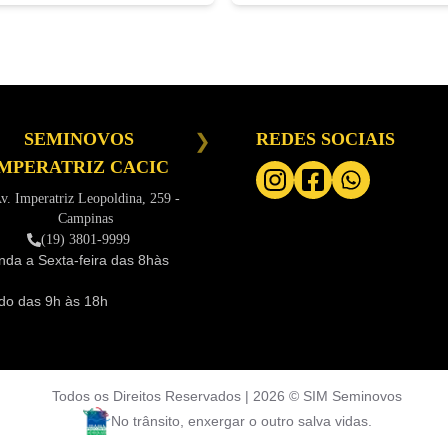
SEMINOVOS
SEMINOVOS CAMPINAS
REDES SOCIAIS
S
MPERATRIZ CACIC
Av Papa Paulo VI, 1020 - Jd do
E
Trevo - Campinas
v. Imperatriz Leopoldina, 259 -
(19) 3801-9999
Campinas
Segunda a Sexta-feira das
8h às
Segu
(19) 3801-9999
18h
18h
da a Sexta-feira das
8hàs
Sába
Sábado das
9h às 16h
16h
do das
9h às 18h
Todos os Direitos Reservados |
2026
©
SIM Seminovos
No trânsito, enxergar o outro salva vidas.