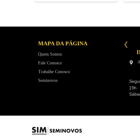
MAPA DA PÁGINA
SEMINOVOS SUMARÉ
I
R. Fioravante Mancino, 1050 -
Quem Somos
Chácara Monte Alegre - Sumaré
A
Fale Conosco
(19) 3801-9999
Trabalhe Conosco
Segunda a Sexta-feira das 9h às
18h
Seminovos
Segun
Sábados e Feriados das 9h às 16h
19h
Sába