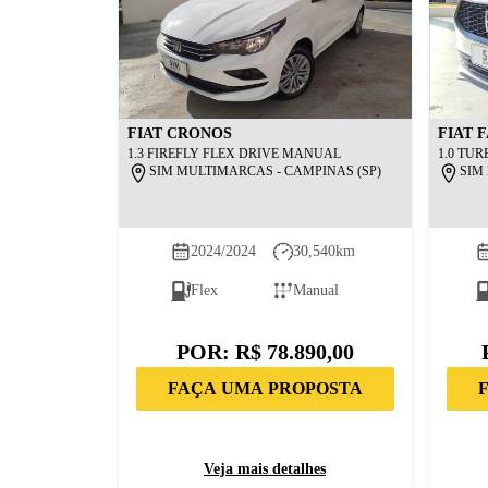
FIAT
CRONOS
FIAT
F
1.3 FIREFLY FLEX DRIVE MANUAL
1.0 TUR
SIM MULTIMARCAS - CAMPINAS (SP)
SIM
2024/2024
30,540
km
Flex
Manual
POR:
R$ 78.890,00
FAÇA UMA PROPOSTA
Veja mais detalhes