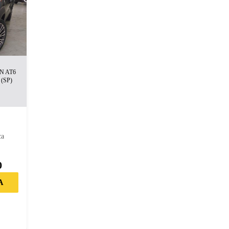
N AT6
(SP)
m
ca
0
A