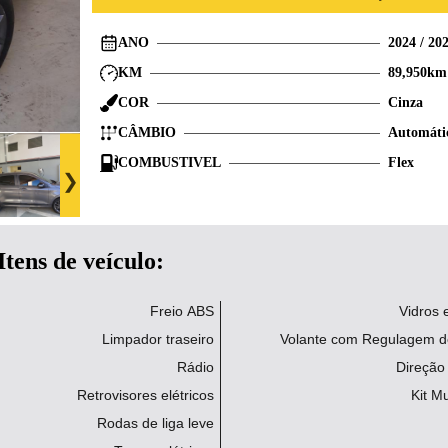
ANO
2024
/
20
KM
89,950
km
COR
Cinza
CÂMBIO
Automáti
COMBUSTIVEL
Flex
Itens de veículo:
Freio ABS
Vidros e
Limpador traseiro
Volante com Regulagem de
Rádio
Direção 
Retrovisores elétricos
Kit Mu
Rodas de liga leve