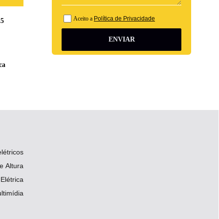
Aceito a
Política de Privacidade
25
ENVIAR
ca
létricos
 Altura
Elétrica
ltimídia