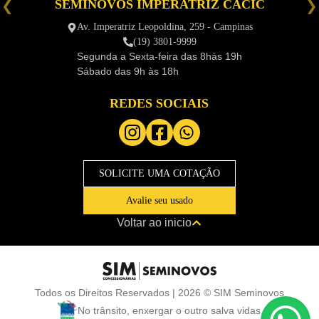
SEMINOVOS IMPERATRIZ CACIC
é
Av. Imperatriz Leopoldina, 259 - Campinas
(19) 3801-9999
Segunda a Sexta-feira das
8hàs 19h
Sábado das
9h às 18h
REDES SOCIAIS
SOLICITE UMA COTAÇÃO
Avalie seu usado
Voltar ao inicio
Todos os Direitos Reservados |
2026
©
SIM Seminovos
No trânsito, enxergar o outro salva vidas.