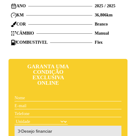
ANO
2025
/
2025
KM
36,806
km
COR
Branco
CÂMBIO
Manual
COMBUSTIVEL
Flex
GARANTA UMA
CONDIÇÃO
EXCLUSIVA
ONLINE
Desejo financiar