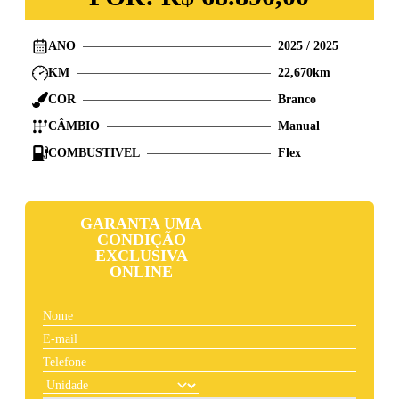
ANO
2025
/
2025
KM
22,670
km
COR
Branco
CÂMBIO
Manual
COMBUSTIVEL
Flex
GARANTA UMA
CONDIÇÃO
EXCLUSIVA
ONLINE