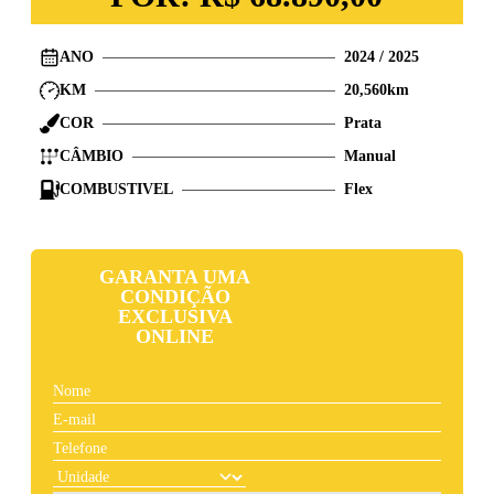
ANO
2024
/
2025
KM
20,560
km
COR
Prata
CÂMBIO
Manual
COMBUSTIVEL
Flex
GARANTA UMA
CONDIÇÃO
EXCLUSIVA
ONLINE