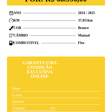
ANO
2024
/
2025
KM
37,851
km
COR
Branco
CÂMBIO
Manual
COMBUSTIVEL
Flex
GARANTA UMA
CONDIÇÃO
EXCLUSIVA
ONLINE