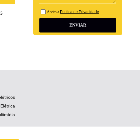
Aceito a
Política de Privacidade
25
ENVIAR
létricos
Elétrica
ltimídia