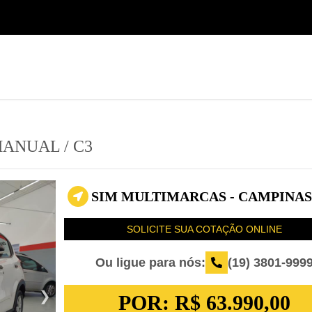
(19) 3801-9999
Seminovos Sumaré
 MANUAL
/
C3
SIM MULTIMARCAS - CAMPINAS 
SOLICITE SUA COTAÇÃO ONLINE
Ou ligue para nós:
(19) 3801-999
POR:
R$ 63.990,00