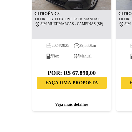
CITROËN
C3
CITRO
1.0 FIREFLY FLEX LIVE PACK MANUAL
1.0 FI
SIM MULTIMARCAS - CAMPINAS (SP)
SIM
2024/2025
29,330
km
Flex
Manual
POR:
R$ 67.890,00
FAÇA UMA PROPOSTA
Veja mais detalhes