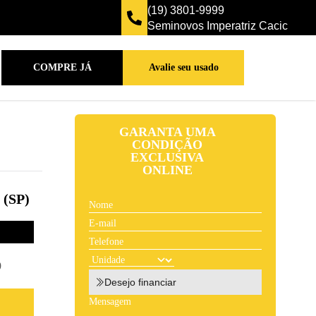
(19) 3801-9999
Seminovos Imperatriz Cacic
COMPRE JÁ
Avalie seu usado
GARANTA UMA
CONDIÇÃO
EXCLUSIVA
ONLINE
(SP)
9
Desejo financiar