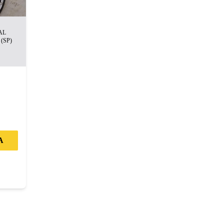
AL
(SP)
m
A