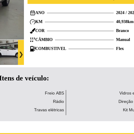
ANO
2024
/
20
KM
40,938
km
COR
Branco
CÂMBIO
Manual
COMBUSTIVEL
Flex
Itens de veículo:
Freio ABS
Vidros e
Rádio
Direção 
Travas elétricas
Kit Mu