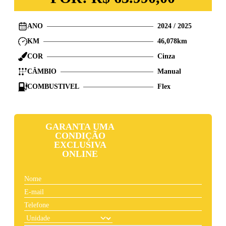
ANO
2024
/
2025
KM
46,078
km
COR
Cinza
CÂMBIO
Manual
COMBUSTIVEL
Flex
GARANTA UMA
CONDIÇÃO
EXCLUSIVA
ONLINE