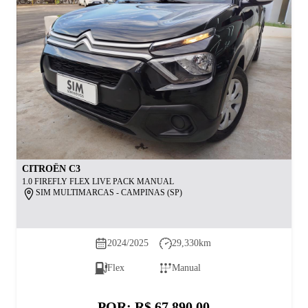
CITROËN
C3
1.0 FIREFLY FLEX LIVE PACK MANUAL
SIM MULTIMARCAS - CAMPINAS (SP)
2024/2025
29,330
km
Flex
Manual
POR:
R$ 67.890,00