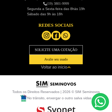
(19) 3801-9999
Segunda a Sexta-feira das
8hàs 19h
Sábado das
9h às 18h
REDES SOCIAIS
SOLICITE UMA COTAÇÃO
Avalie seu usado
Voltar ao inicio
Todos os Direitos Reservados |
2026
©
SIM Seminovos
No trânsito, enxergar o outro salva vidas.