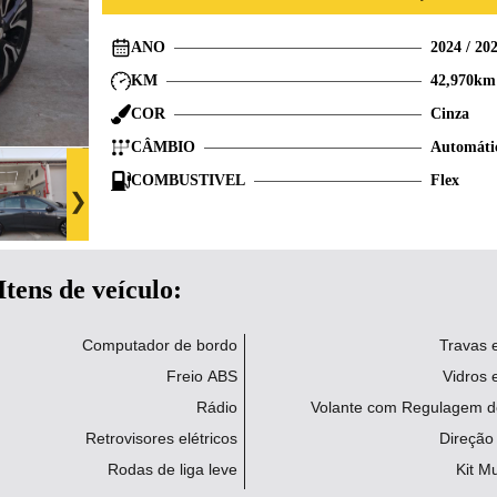
ANO
2024
/
20
KM
42,970
km
COR
Cinza
CÂMBIO
Automáti
COMBUSTIVEL
Flex
Itens de veículo:
Computador de bordo
Travas e
Freio ABS
Vidros e
Rádio
Volante com Regulagem de
Retrovisores elétricos
Direção 
Rodas de liga leve
Kit Mu