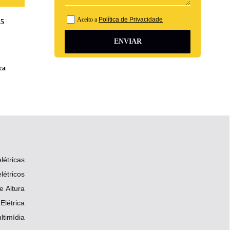
Aceito a
Política de Privacidade
25
ENVIAR
ca
létricas
létricos
 Altura
Elétrica
ltimídia