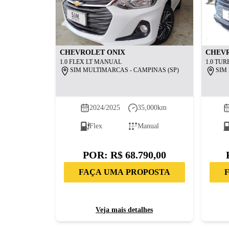
CHEVROLET
ONIX
CHEV
1.0 FLEX LT MANUAL
1.0 TU
SIM MULTIMARCAS - CAMPINAS (SP)
SIM
2024/2025
35,000
km
Flex
Manual
POR:
R$ 68.790,00
FAÇA UMA PROPOSTA
Veja mais detalhes