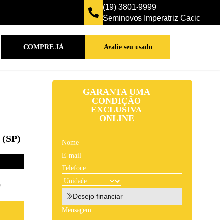
(19) 3801-9999
Seminovos Imperatriz Cacic
COMPRE JÁ
Avalie seu usado
GARANTA UMA
CONDIÇÃO
EXCLUSIVA
ONLINE
(SP)
9
Desejo financiar