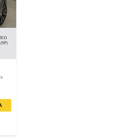
TICO
(SP)
m
ca
A