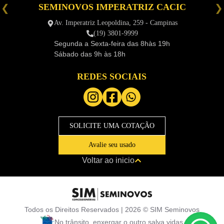
SEMINOVOS IMPERATRIZ CACIC
é
Av. Imperatriz Leopoldina, 259 - Campinas
(19) 3801-9999
Segunda a Sexta-feira das
8hàs 19h
Sábado das
9h às 18h
REDES SOCIAIS
SOLICITE UMA COTAÇÃO
Avalie seu usado
Voltar ao inicio
Todos os Direitos Reservados |
2026
©
SIM Seminovos
No trânsito, enxergar o outro salva vidas.