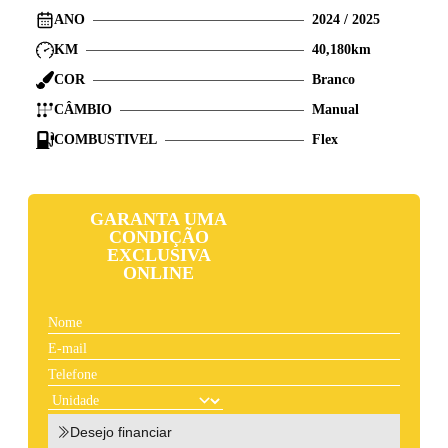
ANO
2024
/
2025
KM
40,180
km
COR
Branco
CÂMBIO
Manual
COMBUSTIVEL
Flex
GARANTA UMA
CONDIÇÃO
EXCLUSIVA
ONLINE
Desejo financiar